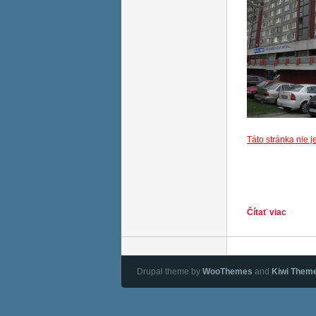
Táto stránka nie 
Čítať viac
o vitajt
Drupal theme by
WooThemes
and
Kiwi Them