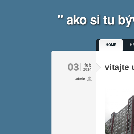
" ako si tu 
Hlavné m
HOME
H
03
feb
vitajte
2014
admin