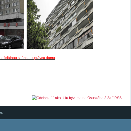
je oficiálnou stránkou správcu domu
e u nás
es
Kto je online