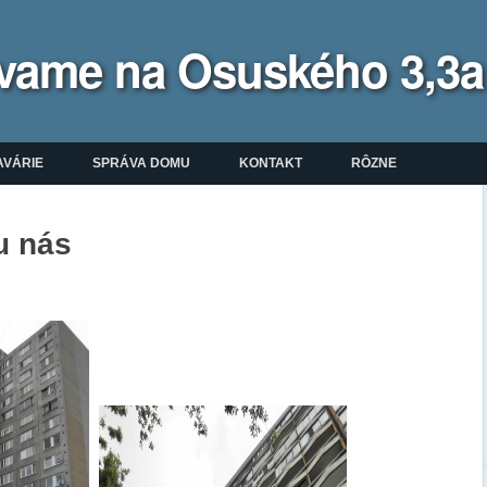
bývame na Osuského 3,3a
enu
AVÁRIE
SPRÁVA DOMU
KONTAKT
RÔZNE
 u nás